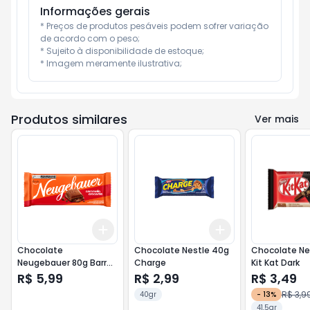
Informações gerais
* Preços de produtos pesáveis podem sofrer variação 
de acordo com o peso;

* Sujeito à disponibilidade de estoque;

* Imagem meramente ilustrativa;
Produtos similares
Ver mais
Add
Add
+
3
+
5
+
10
+
3
+
5
+
10
Chocolate
Chocolate Nestle 40g
Chocolate Nes
Neugebauer 80g Barra
Charge
Kit Kat Dark
Caramelo
R$ 5,99
R$ 2,99
R$ 3,49
R$ 3,9
40gr
-
13
%
41,5gr