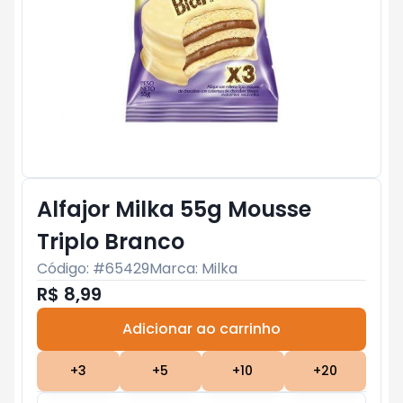
Alfajor Milka 55g Mousse
Triplo Branco
Código: #
65429
Marca:
Milka
R$ 8,99
Adicionar ao carrinho
Subtotal:
R$ 0
+
3
+
5
+
10
+
20