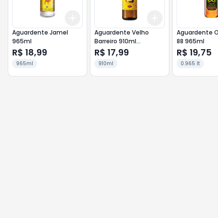
Add
Add
+
3
+
5
+
10
+
3
+
5
+
10
Aguardente Jamel
Aguardente Velho
Aguardente O
965ml
Barreiro 910ml
88 965ml
Tradicional
R$ 18,99
R$ 17,99
R$ 19,75
965ml
910ml
0.965 lt