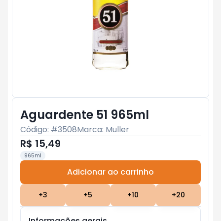
Aguardente 51 965ml
Código: #
3508
Marca:
Muller
R$ 15,49
965ml
Adicionar ao carrinho
Subtotal:
R$ 0
+
3
+
5
+
10
+
20
Informações gerais