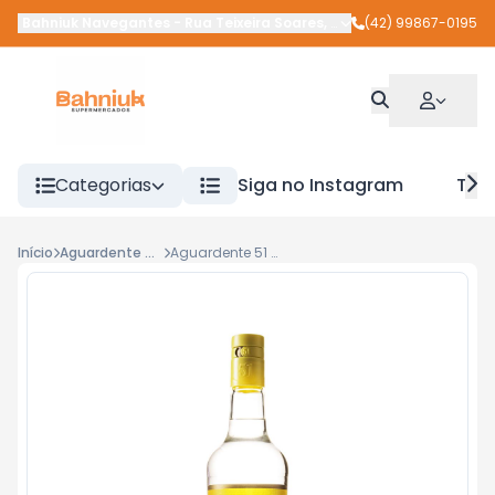
Bahniuk Navegantes
-
Rua Teixeira Soares
,
União da Vitória
(42) 99867-0195
-
PR
Categorias
Siga no Instagram
Tra
Início
Aguardente de 600ml a 1l
Aguardente 51 965ml