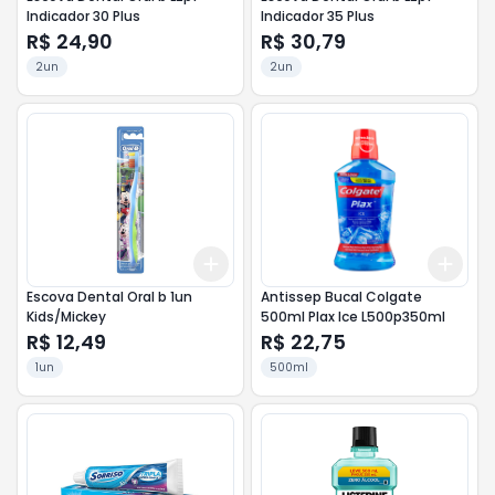
Indicador 30 Plus
Indicador 35 Plus
R$ 24,90
R$ 30,79
2un
2un
Add
Add
+
3
+
5
+
10
+
3
Escova Dental Oral b 1un
Antissep Bucal Colgate
Kids/Mickey
500ml Plax Ice L500p350ml
R$ 12,49
R$ 22,75
1un
500ml