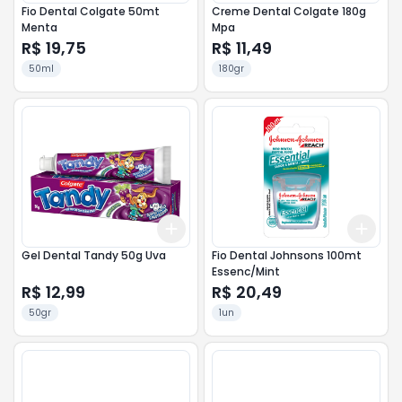
Fio Dental Colgate 50mt
Creme Dental Colgate 180g
Menta
Mpa
R$ 19,75
R$ 11,49
50ml
180gr
Add
Add
+
3
+
5
+
10
+
3
Gel Dental Tandy 50g Uva
Fio Dental Johnsons 100mt
Essenc/Mint
R$ 12,99
R$ 20,49
50gr
1un