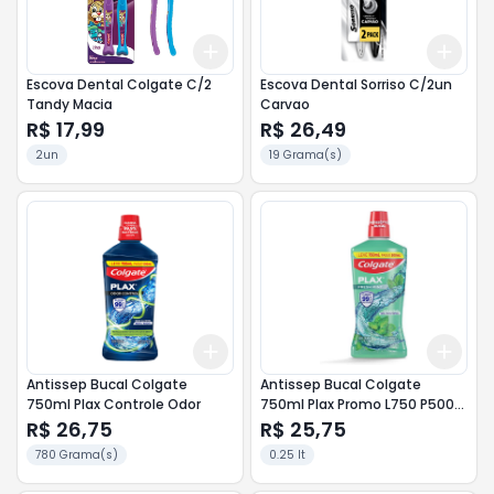
Add
Add
+
3
+
5
+
10
+
3
Escova Dental Colgate C/2
Escova Dental Sorriso C/2un
Tandy Macia
Carvao
R$ 17,99
R$ 26,49
2un
19 Grama(s)
Add
Add
+
3
+
5
+
10
+
3
Antissep Bucal Colgate
Antissep Bucal Colgate
750ml Plax Controle Odor
750ml Plax Promo L750 P500
Fresh Mint
R$ 26,75
R$ 25,75
780 Grama(s)
0.25 lt