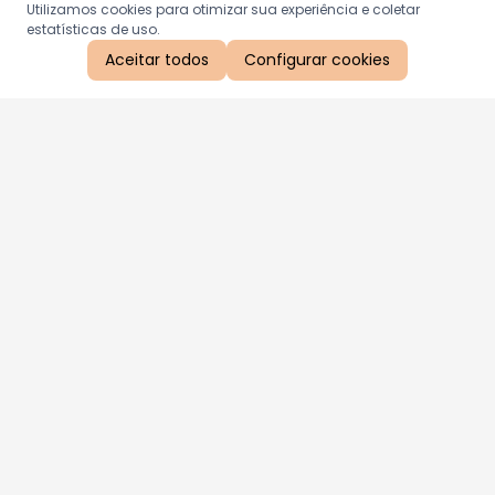
Utilizamos cookies para otimizar sua experiência e coletar
estatísticas de uso.
Aceitar todos
Configurar cookies
Aproveite as nossas promoções!
Cadastre seu e-mail e receba ofertas exclusivas.
QUERO RECEBER