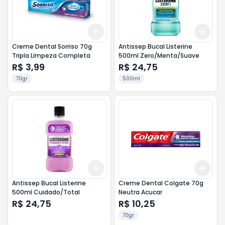
Add
Add
+
3
+
5
+
10
+
3
Creme Dental Sorriso 70g
Antissep Bucal Listerine
Tripla Limpeza Completa
500ml Zero/Menta/Suave
R$ 3,99
R$ 24,75
70gr
500ml
Add
Add
+
3
+
5
+
10
+
3
Antissep Bucal Listerine
Creme Dental Colgate 70g
500ml Cuidado/Total
Neutra Acucar
R$ 24,75
R$ 10,25
70gr