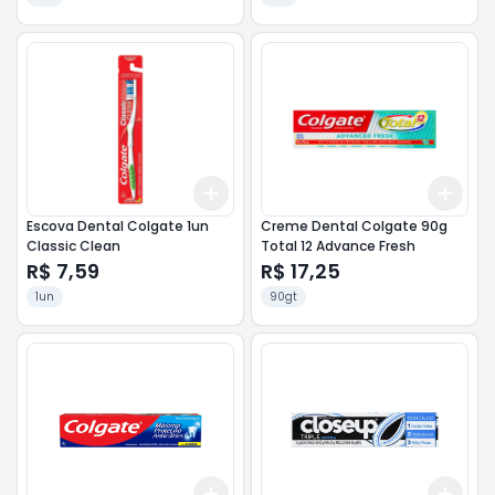
Add
Add
+
3
+
5
+
10
+
3
Escova Dental Colgate 1un
Creme Dental Colgate 90g
Classic Clean
Total 12 Advance Fresh
R$ 7,59
R$ 17,25
1un
90gt
Add
Add
+
3
+
5
+
10
+
3