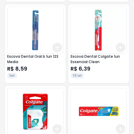
Add
Add
+
3
+
5
+
10
+
3
Escova Dental Oral b 1un 123
Escova Dental Colgate 1un
Media
Essencial Clean
R$ 8,59
R$ 6,39
1un
1.0 un
Add
Add
+
3
+
5
+
10
+
3