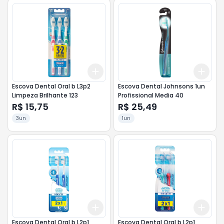
Add
Add
+
3
+
5
+
10
+
3
Escova Dental Oral b L3p2
Escova Dental Johnsons 1un
Limpeza Brilhante 123
Profissional Media 40
R$ 15,75
R$ 25,49
3un
1un
Add
Add
+
3
+
5
+
10
+
3
Escova Dental Oral b L2p1
Escova Dental Oral b L2p1