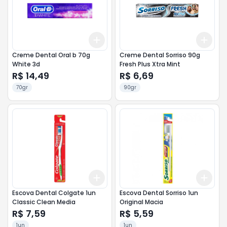
Add
Add
+
3
+
5
+
10
+
3
Creme Dental Oral b 70g
Creme Dental Sorriso 90g
White 3d
Fresh Plus Xtra Mint
R$ 14,49
R$ 6,69
70gr
90gr
Add
Add
+
3
+
5
+
10
+
3
Escova Dental Colgate 1un
Escova Dental Sorriso 1un
Classic Clean Media
Original Macia
R$ 7,59
R$ 5,59
1un
1un