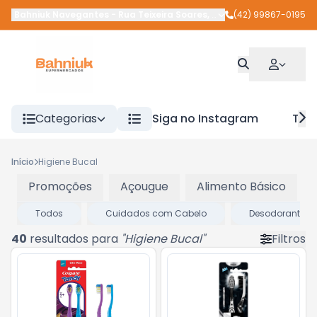
Bahniuk Navegantes
-
Rua Teixeira Soares
,
União da Vitória
(42) 99867-0195
-
PR
Categorias
Siga no Instagram
Tra
Início
Higiene Bucal
Promoções
Açougue
Alimento Básico
Todos
Cuidados com Cabelo
Desodorantes
40
resultados para
"
Higiene Bucal
"
Filtros