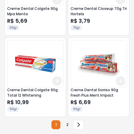
Creme Dental Colgate 90g
Creme Dental Closeup 70g Tri
Mpa Menta
Hortela
R$ 5,69
R$ 3,79
90gr
70gr
Add
Add
+
3
+
5
+
10
+
3
Creme Dental Colgate 90g
Creme Dental Sorriso 90g
Total 12 Whitening
Fresh Plus Ment Impact
R$ 10,99
R$ 6,69
90gr
90gr
1
2